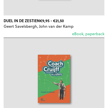
PRIJSKLASSE:
DUEL IN DE ZESTIEN
€
9,95
-
€
21,50
€9,95
Geert Savelsbergh, John van der Kamp
TOT
eBook, paperback
€21,50