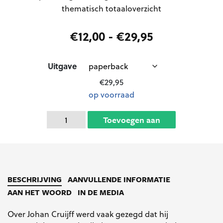
thematisch totaaloverzicht
Prijsklasse:
€
12,00
-
€
29,95
€12,00
tot
Uitgave
€29,95
€
29,95
op voorraad
Cruijffiaans
Toevoegen aan
aantal
winkelwagen
BESCHRIJVING
AANVULLENDE INFORMATIE
AAN HET WOORD
IN DE MEDIA
Over Johan Cruijff werd vaak gezegd dat hij