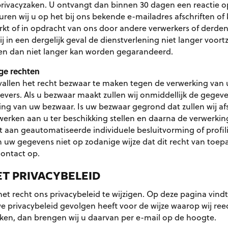
rivacyzaken. U ontvangt dan binnen 30 dagen een reactie o
turen wij u op het bij ons bekende e-mailadres afschriften of
rkt of in opdracht van ons door andere verwerkers of derden 
j in een dergelijk geval de dienstverlening niet langer voort
en dan niet langer kan worden gegarandeerd.
ge rechten
allen het recht bezwaar te maken tegen de verwerking va
gevers. Als u bezwaar maakt zullen wij onmiddellijk de gegev
ng van uw bezwaar. Is uw bezwaar gegrond dat zullen wij af
werken aan u ter beschikking stellen en daarna de verwerking
 aan geautomatiseerde individuele besluitvorming of profi
uw gegevens niet op zodanige wijze dat dit recht van toepa
contact op.
ET PRIVACYBELEID
het recht ons privacybeleid te wijzigen. Op deze pagina vindt
uwe privacybeleid gevolgen heeft voor de wijze waarop wij r
ken, dan brengen wij u daarvan per e-mail op de hoogte.