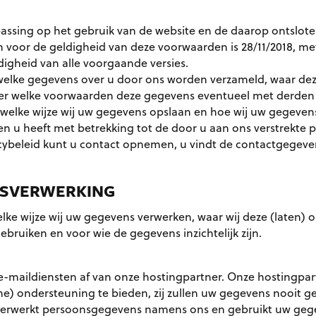
epassing op het gebruik van de website en de daarop ontslot
 voor de geldigheid van deze voorwaarden is 28/11/2018, me
digheid van alle voorgaande versies.
ft welke gegevens over u door ons worden verzameld, waar d
der welke voorwaarden deze gegevens eventueel met derde
 welke wijze wij uw gegevens opslaan en hoe wij uw gegeven
n u heeft met betrekking tot de door u aan ons verstrekte 
acybeleid kunt u contact opnemen, u vindt de contactgegeve
NSVERWERKING
lke wijze wij uw gegevens verwerken, waar wij deze (laten) o
ebruiken en voor wie de gegevens inzichtelijk zijn.
-maildiensten af van onze hostingpartner. Onze hostingpar
e) ondersteuning te bieden, zij zullen uw gegevens nooit g
verwerkt persoonsgegevens namens ons en gebruikt uw gege