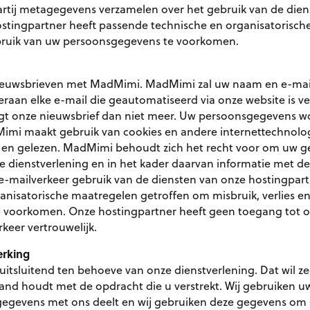
rtij metagegevens verzamelen over het gebruik van de diens
stingpartner heeft passende technische en organisatoris
bruik van uw persoonsgegevens te voorkomen.
nieuwsbrieven met MadMimi. MadMimi zal uw naam en e-mail
aan elke e-mail die geautomatiseerd via onze website is ve
angt onze nieuwsbrief dan niet meer. Uw persoonsgegevens
imi maakt gebruik van cookies en andere internettechnologi
en gelezen. MadMimi behoudt zich het recht voor om uw g
e dienstverlening en in het kader daarvan informatie met d
 e-mailverkeer gebruik van de diensten van onze hostingpartn
nisatorische maatregelen getroffen om misbruik, verlies e
e voorkomen. Onze hostingpartner heeft geen toegang tot o
keer vertrouwelijk.
erking
itsluitend ten behoeve van onze dienstverlening. Dat wil z
rband houdt met de opdracht die u verstrekt. Wij gebruiken 
u gegevens met ons deelt en wij gebruiken deze gegevens om