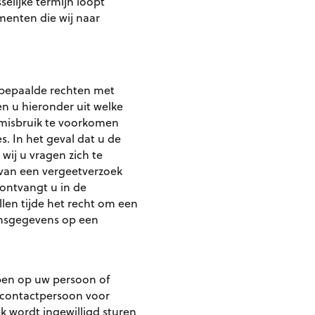
elijke termijn loopt
enten die wij naar
 bepaalde rechten met
n u hieronder uit welke
m misbruik te voorkomen
. In het geval dat u de
wij u vragen zich te
 van een vergeetverzoek
ontvangt u in de
len tijde het recht om een
oonsgegevens op een
bben op uw persoon of
e contactpersoon voor
k wordt ingewilligd sturen