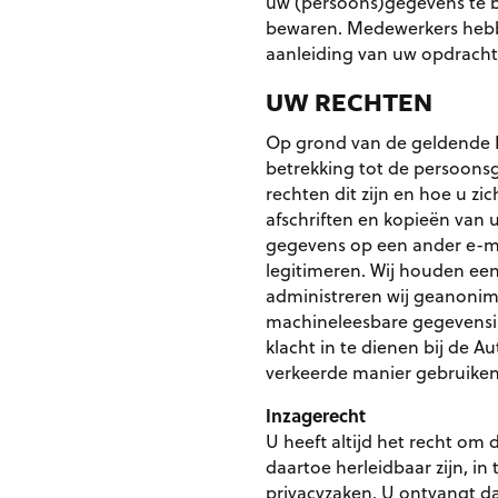
uw (persoons)gegevens te be
bewaren. Medewerkers hebbe
aanleiding van uw opdracht
UW RECHTEN
Op grond van de geldende 
betrekking tot de persoons
rechten dit zijn en hoe u z
afschriften en kopieën van 
gegevens op een ander e-mai
legitimeren. Wij houden een
administreren wij geanonimi
machineleesbare gegevensind
klacht in te dienen bij de 
verkeerde manier gebruiken
Inzagerecht
U heeft altijd het recht om
daartoe herleidbaar zijn, i
privacyzaken. U ontvangt da