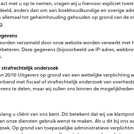
act met u op te nemen, vragen wij u hiervoor expliciet to
eeld, anders dan om aan boekhoudkundige en overige admin
jn allemaal tot geheimhouding gehouden op grond van de 
g.
egevens
worden verzameld door onze website worden verwerkt met h
verbeteren. Deze gegevens (bijvoorbeeld uw IP-adres, webbr
.
 strafrechtelijk onderzoek
n 20/10 Uitgevers op grond van een wettelijke verplichting
rband met fiscaal of strafrechtelijk onderzoek van overheids
ens te delen, maar wij zullen ons binnen de mogelijkheden 
ang u cliënt van ons bent. Dit betekent dat wij uw klantpro
an onze diensten gebruik wenst te maken. Als u dit bij ons aa
zoek. Op grond van toepasselijke administratieve verplichti