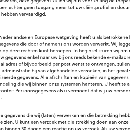
waren, deze gegevens zullen wij dus voor zolang de toepass
n echter geen toegang meer tot uw cliëntprofiel en docum
 hebben vervaardigd.
Nederlandse en Europese wetgeving heeft u als betrokkene
gegevens die door of namens ons worden verwerkt. Wij legge
ich op deze rechten kunt beroepen. In beginsel sturen wij o
uw gegevens enkel naar uw bij ons reeds bekende e-mailadres
ladres of bijvoorbeeld per post wenst te ontvangen, zullen 
 administratie bij van afgehandelde verzoeken, in het geval
seerde gegevens. Alle afschriften en kopieën van gegevens 
eling die wij binnen onze systemen hanteren. U heeft te al
Autoriteit Persoonsgegevens als u vermoedt dat wij uw pers
.
 de gegevens die wij (laten) verwerken en die betrekking he
n te zien. U kunt een verzoek met die strekking doen aan onz
n binnen 30 dagen een reactie op uw verzoek. Als uw verzoe