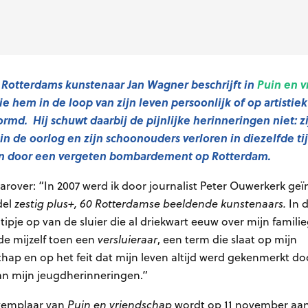
Rotterdams kunstenaar Jan Wagner beschrijft in
Puin en v
die hem in de loop van zijn leven persoonlijk of op artistie
md. Hij schuwt daarbij de pijnlijke herinneringen niet: z
 in de oorlog en zijn schoonouders verloren in diezelfde ti
n door een vergeten bombardement op Rotterdam.
daarover: “In 2007 werd ik door journalist Peter Ouwerkerk ge
del
zestig plus+, 60 Rotterdamse beeldende kunstenaars.
In d
n tipje op van de sluier die al driekwart eeuw over mijn famil
mde mijzelf toen een
versluieraar
, een term die slaat op mijn
hap en op het feit dat mijn leven altijd werd gekenmerkt do
n mijn jeugdherinneringen.”
exemplaar van
Puin en vriendschap
wordt op 11 november a