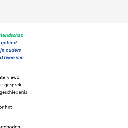
riendschap
k gebied
ijn ouders
jd twee van
ïnterviewd
it gesprek
iegeschiedenis
or het
angeboden